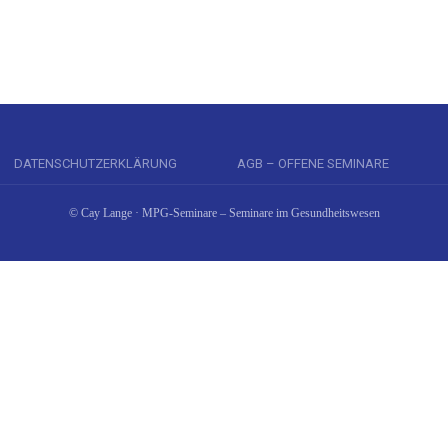
DATENSCHUTZERKLÄRUNG
AGB – OFFENE SEMINARE
© Cay Lange · MPG-Seminare – Seminare im Gesundheitswesen